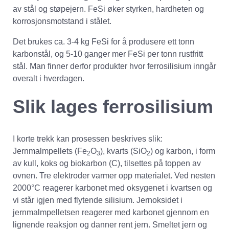
av stål og støpejern. FeSi øker styrken, hardheten og
korrosjonsmotstand i stålet.
Det brukes ca. 3-4 kg FeSi for å produsere ett tonn
karbonstål, og 5-10 ganger mer FeSi per tonn rustfritt
stål. Man finner derfor produkter hvor ferrosilisium inngår
overalt i hverdagen.
Slik lages ferrosilisium
I korte trekk kan prosessen beskrives slik:
Jernmalmpellets (Fe
O
), kvarts (SiO
) og karbon, i form
2
3
2
av kull, koks og biokarbon (C), tilsettes på toppen av
ovnen. Tre elektroder varmer opp materialet. Ved nesten
2000°C reagerer karbonet med oksygenet i kvartsen og
vi står igjen med flytende silisium. Jernoksidet i
jernmalmpelletsen reagerer med karbonet gjennom en
lignende reaksjon og danner rent jern. Smeltet jern og